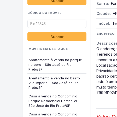
Buscar
Bairro:
Far
CÓDIGO DO IMÓVEL
Cidade:
AR
Imóvel:
Te
Endereço:
Buscar
Descrições
O endereço 
IMÓVEIS EM DESTAQUE
Terrenos pl
encontra a 
Apartamento à venda no parque
rio ebro - São José do Rio
Localizaçã
Preto/SP
Privacidade
padrão cer
Apartamento à venda no bairro
este é um i
Vila Imperial - São José do Rio
muito tempo
Preto/SP
799961024
Casa à venda no Condomínio
Parque Residencial Damha VI -
São José do Rio Preto/SP
Casa à venda no Condomínio
Valor: C