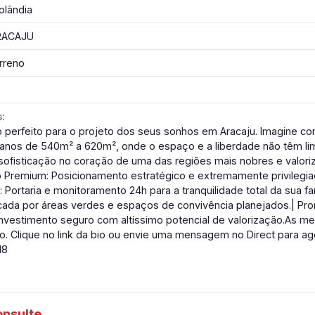
olândia
ACAJU
rreno
:
perfeito para o projeto dos seus sonhos em Aracaju. Imagine cons
anos de 540m² a 620m², onde o espaço e a liberdade não têm lim
sofisticação no coração de uma das regiões mais nobres e valori
o Premium: Posicionamento estratégico e extremamente privilegi
: Portaria e monitoramento 24h para a tranquilidade total da sua fam
cada por áreas verdes e espaços de convivência planejados.| Pr
nvestimento seguro com altíssimo potencial de valorização.As me
. Clique no link da bio ou envie uma mensagem no Direct para age
18
onsulte