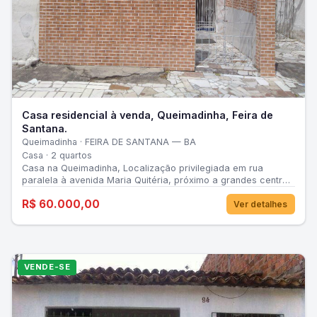
Casa residencial à venda, Queimadinha, Feira de
Santana.
Queimadinha · FEIRA DE SANTANA — BA
Casa · 2 quartos
Casa na Queimadinha, Localização privilegiada em rua
paralela à avenida Maria Quitéria, próximo a grandes centros
comerciais rua paralela a escola são joão da escócia .
R$ 60.000,00
Ver detalhes
VENDE-SE