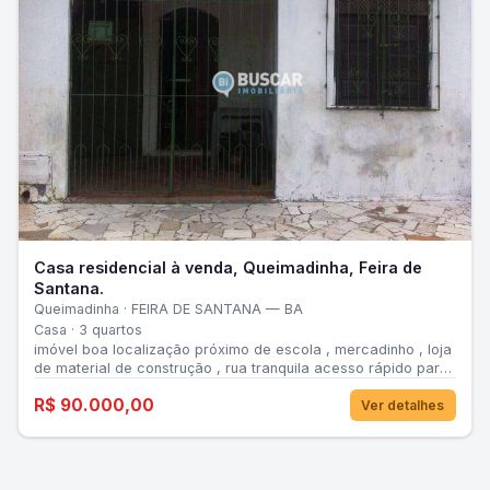
Casa residencial à venda, Queimadinha, Feira de
Santana.
Queimadinha · FEIRA DE SANTANA — BA
Casa · 3 quartos
imóvel boa localização próximo de escola , mercadinho , loja
de material de construção , rua tranquila acesso rápido para
rua principal da queimadinha rua Intendente Abdon , ponto de
R$ 90.000,00
referência
Ver detalhes